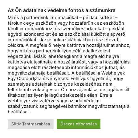
Az Ön adatainak védelme fontos a számunkra
Mi és a partnereink információkat – például sütiket –
tárolunk egy eszközön vagy hozzáférünk az eszközön
tárolt információkhoz, és személyes adatokat – például
egyedi azonosítókat és az eszköz által küldött alapvető
információkat – kezelünk az alábbiakban részletezett
célokra. A megfelelő helyre kattintva hozzájárulhat ahhoz,
hogy mi és a partnereink ilyen célú adatkezelést
végezzünk. Másik lehetőségként a megfelelő helyre
kattintva elutasíthatja a hozzájárulást, vagy a hozzájárulás
megadása előtt részletesebb információkhoz juthat, és
megváltoztathatja beállításait. A beállításai a Webhelyek
Egy Csoportjára érvényesek. Felhívjuk figyelmét, hogy
személyes adatainak bizonyos kezeléséhez nem
feltétlenül szükséges az Ön hozzájárulása, de jogában áll
tiltakozni az ilyen jellegű adatkezelés ellen. Erre a
webhelyre visszatérve vagy az adatvédelmi
szabályzatunk segítségével bármikor megváltoztathatja a
beállításait.
Sütik Testreszabása
Összes elfogadása