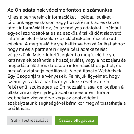
Az Ön adatainak védelme fontos a számunkra
Mi és a partnereink információkat – például sütiket –
tárolunk egy eszközön vagy hozzáférünk az eszközön
tárolt információkhoz, és személyes adatokat – például
egyedi azonosítókat és az eszköz által küldött alapvető
információkat – kezelünk az alábbiakban részletezett
célokra. A megfelelő helyre kattintva hozzájárulhat ahhoz,
hogy mi és a partnereink ilyen célú adatkezelést
végezzünk. Másik lehetőségként a megfelelő helyre
kattintva elutasíthatja a hozzájárulást, vagy a hozzájárulás
megadása előtt részletesebb információkhoz juthat, és
megváltoztathatja beállításait. A beállításai a Webhelyek
Egy Csoportjára érvényesek. Felhívjuk figyelmét, hogy
személyes adatainak bizonyos kezeléséhez nem
feltétlenül szükséges az Ön hozzájárulása, de jogában áll
tiltakozni az ilyen jellegű adatkezelés ellen. Erre a
webhelyre visszatérve vagy az adatvédelmi
szabályzatunk segítségével bármikor megváltoztathatja a
beállításait.
Sütik Testreszabása
Összes elfogadása